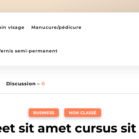
oin visage
Manucure/pédicure
Vernis semi-permanent
Discussion –
0
BUSINESS
,
NON CLASSÉ
et sit amet cursus si