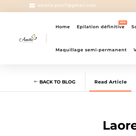

amelie.paci7@gmail.com
Home
Epilation définitive
S
Maquillage semi-permanent
BACK TO BLOG
Read Article
Laore