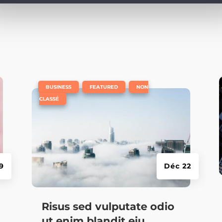
e
|
,
,
BUSINESS
FEATURED
NON
CLASSÉ
9
Déc 22
Risus sed vulputate odio
ut enim blandit eiu