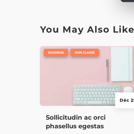
You May Also Lik
|
,
BUSINESS
NON CLASSÉ
Déc 2
Sollicitudin ac orci
phasellus egestas