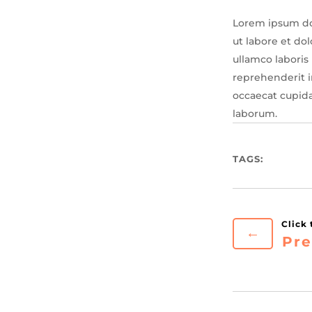
Lorem ipsum dol
ut labore et do
ullamco laboris
reprehenderit in
occaecat cupida
laborum.
TAGS:
←
Pre