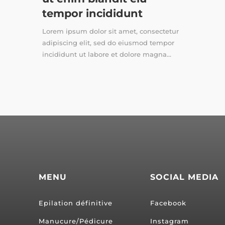
tempor incididunt
Lorem ipsum dolor sit amet, consectetur
adipiscing elit, sed do eiusmod tempor
incididunt ut labore et dolore magna...
MENU
SOCIAL MEDIA
Epilation définitive
Facebook
Manucure/Pédicure
Instagram