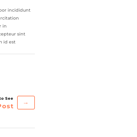
por incididunt
rcitation
r in
cepteur sint
m id est
→
Post