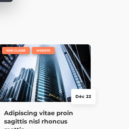
|
,
NON CLASSÉ
WEBSITE
Déc 22
Adipiscing vitae proin
sagittis nisl rhoncus