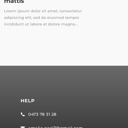
mattis
Lorem ipsum dolor sit amet, consectetur
adipiscing elit, sed do eiusmod tempor
incididunt ut labore et dolore magna...
HELP
0473 78 31 28

amelie.paci7@gmail.com