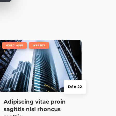
|
,
NON CLASSÉ
WEBSITE
Déc 22
Adipiscing vitae proin
sagittis nisl rhoncus