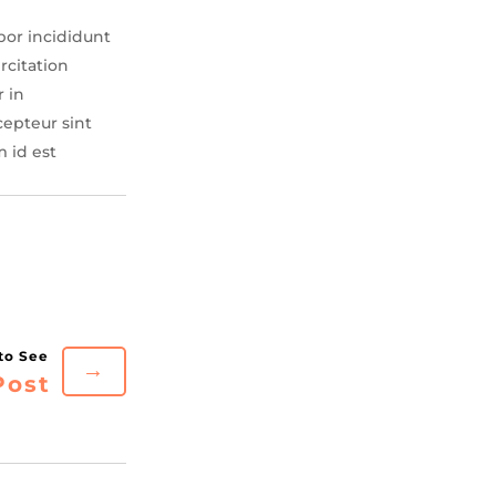
por incididunt
rcitation
r in
cepteur sint
m id est
→
Post