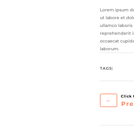
Lorem ipsum dol
ut labore et do
ullamco laboris
reprehenderit in
occaecat cupida
laborum.
TAGS:
←
Pre