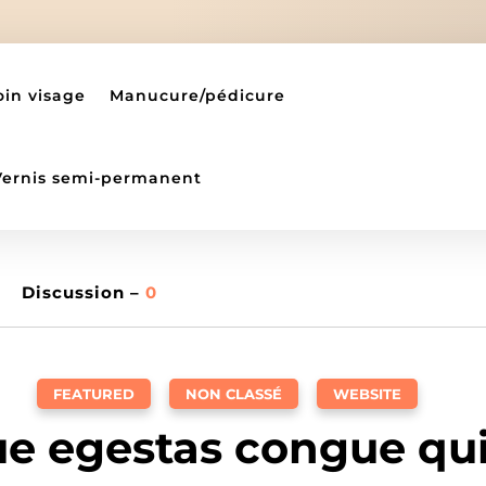
oin visage
Manucure/pédicure
Vernis semi-permanent
Discussion –
0
FEATURED
,
NON CLASSÉ
,
WEBSITE
e egestas congue qu