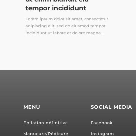
tempor incididunt
Lorem ipsum dolor sit amet, consectetur
adipiscing elit, sed do eiusmod tempor
incididunt ut labore et dolore magna...
MENU
SOCIAL MEDIA
Epilation définitive
Facebook
Manucure/Pédicure
Instagram