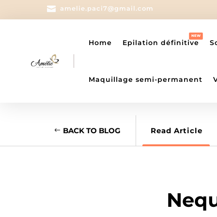

amelie.paci7@gmail.com
Home
Epilation définitive
S
Maquillage semi-permanent
BACK TO BLOG
Read Article
Nequ