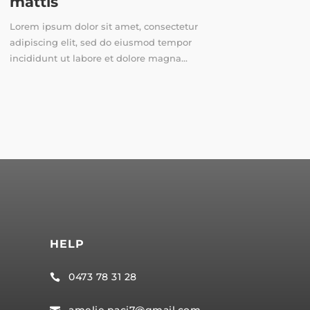
mattis
Lorem ipsum dolor sit amet, consectetur
adipiscing elit, sed do eiusmod tempor
incididunt ut labore et dolore magna...
HELP
0473 78 31 28

amelie.paci7@gmail.com