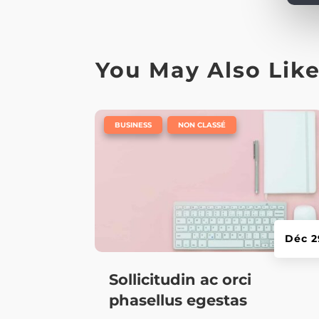
You May Also Lik
|
,
BUSINESS
NON CLASSÉ
Déc 2
Sollicitudin ac orci
phasellus egestas