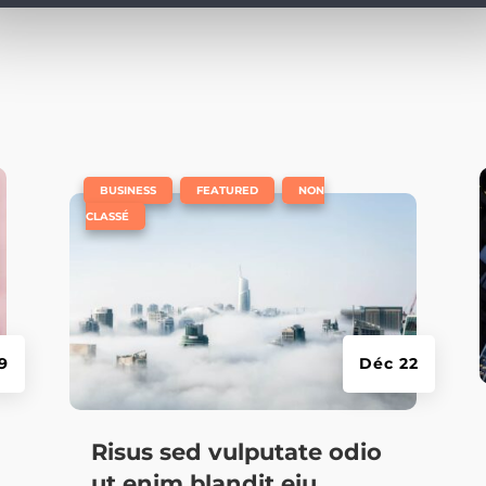
e
|
,
,
BUSINESS
FEATURED
NON
CLASSÉ
9
Déc 22
Risus sed vulputate odio
ut enim blandit eiu